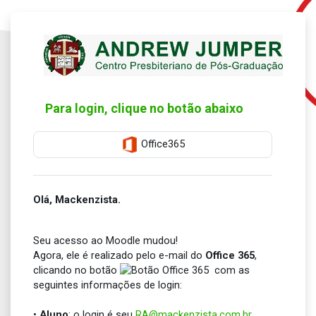
Ir para o conteúdo principal
Office365
Olá, Mackenzista.
Seu acesso ao Moodle mudou!
Agora, ele é realizado pelo e-mail do
Office 365
,
clicando no botão
com as
seguintes informações de login:
•
Aluno
: o login é seu
RA@mackenzista.com.br